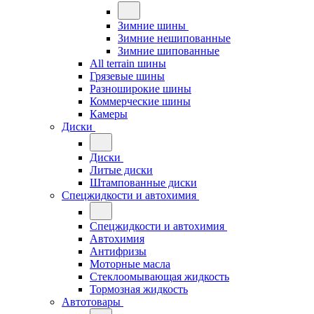
Зимние шины
Зимние нешипованные
Зимние шипованные
All terrain шины
Грязевые шины
Разноширокие шины
Коммерческие шины
Камеры
Диски
Диски
Литые диски
Штампованные диски
Спецжидкости и автохимия
Спецжидкости и автохимия
Автохимия
Антифризы
Моторные масла
Стеклоомывающая жидкость
Тормозная жидкость
Автотовары