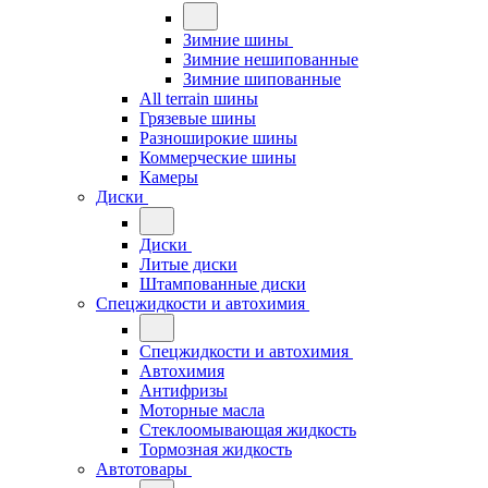
Зимние шины
Зимние нешипованные
Зимние шипованные
All terrain шины
Грязевые шины
Разноширокие шины
Коммерческие шины
Камеры
Диски
Диски
Литые диски
Штампованные диски
Спецжидкости и автохимия
Спецжидкости и автохимия
Автохимия
Антифризы
Моторные масла
Стеклоомывающая жидкость
Тормозная жидкость
Автотовары