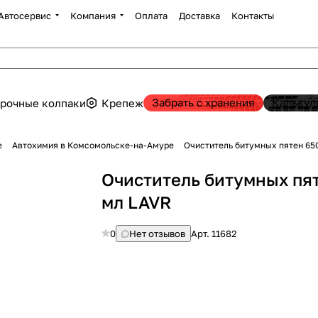
Автосервис
Компания
Оплата
Доставка
Контакты
Забрать с хранения
Калькул
рочные колпаки
Крепеж
е
Автохимия в Комсомольске-на-Амуре
Очиститель битумных пятен 65
Очиститель битумных пя
мл LAVR
0
Нет отзывов
Арт.
11682