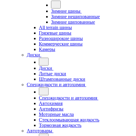
Зимние шины
Зимние нешипованные
Зимние шипованные
All terrain шины
Грязевые шины
Разноширокие шины
Коммерческие шины
Камеры
Диски
Диски
Литые диски
Штампованные диски
Спецжидкости и автохимия
Спецжидкости и автохимия
Автохимия
Антифризы
Моторные масла
Стеклоомывающая жидкость
Тормозная жидкость
Автотовары