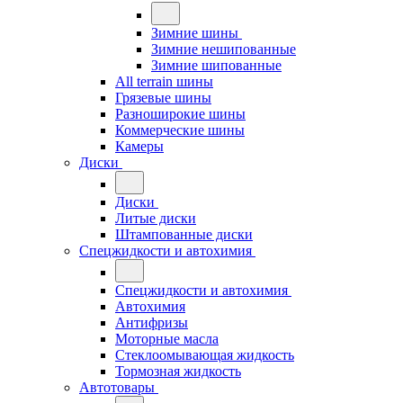
Зимние шины
Зимние нешипованные
Зимние шипованные
All terrain шины
Грязевые шины
Разноширокие шины
Коммерческие шины
Камеры
Диски
Диски
Литые диски
Штампованные диски
Спецжидкости и автохимия
Спецжидкости и автохимия
Автохимия
Антифризы
Моторные масла
Стеклоомывающая жидкость
Тормозная жидкость
Автотовары