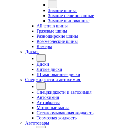
Зимние шины
Зимние нешипованные
Зимние шипованные
All terrain шины
Грязевые шины
Разноширокие шины
Коммерческие шины
Камеры
Диски
Диски
Литые диски
Штампованные диски
Спецжидкости и автохимия
Спецжидкости и автохимия
Автохимия
Антифризы
Моторные масла
Стеклоомывающая жидкость
Тормозная жидкость
Автотовары