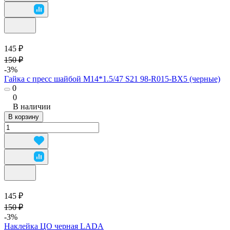
145 ₽
150 ₽
-3%
Гайка с пресс шайбой М14*1.5/47 S21 98-R015-BX5 (черные)
0
0
В наличии
В корзину
145 ₽
150 ₽
-3%
Наклейка ЦО черная LADA