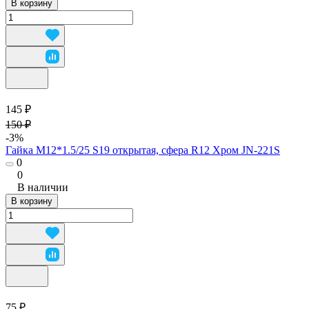
В корзину
145 ₽
150 ₽
-3%
Гайка М12*1.5/25 S19 открытая, сфера R12 Хром JN-221S
0
0
В наличии
В корзину
75 ₽