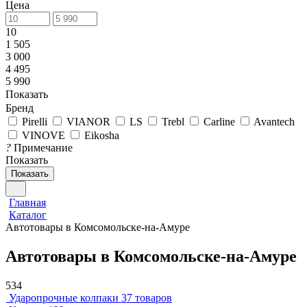
Цена
10
1 505
3 000
4 495
5 990
Показать
Бренд
Pirelli
VIANOR
LS
Trebl
Carline
Avantech
VINOVE
Eikosha
?
Примечание
Показать
Показать
Главная
Каталог
Автотовары в Комсомольске-на-Амуре
Автотовары в Комсомольске-на-Амуре
534
Ударопрочные колпаки
37 товаров