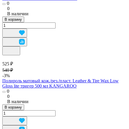
0
0
В наличии
В корзину
525 ₽
540 ₽
-3%
Полироль матовый кож./рез./пласт. Leather & Tire Wax Low
Gloss lite тригер 500 мл KANGAROO
0
0
В наличии
В корзину