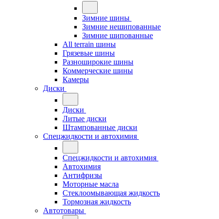
Зимние шины
Зимние нешипованные
Зимние шипованные
All terrain шины
Грязевые шины
Разноширокие шины
Коммерческие шины
Камеры
Диски
Диски
Литые диски
Штампованные диски
Спецжидкости и автохимия
Спецжидкости и автохимия
Автохимия
Антифризы
Моторные масла
Стеклоомывающая жидкость
Тормозная жидкость
Автотовары