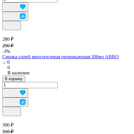
280 ₽
290 ₽
-3%
Смазка-спрей многоцелевая проникающая 200мл ABRO
0
0
В наличии
В корзину
300 ₽
310 ₽