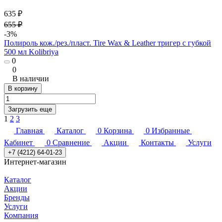
635 ₽
655 ₽
-3%
Полироль кож./рез./пласт. Tire Wax & Leather тригер с губкой
500 мл Kolibriya
0
0
В наличии
В корзину
Загрузить еще
1
2
3
Главная
Каталог
0
Корзина
0
Избранные
Кабинет
0
Сравнение
Акции
Контакты
Услуги
+7 (4212) 64-01-23
Интернет-магазин
Каталог
Акции
Бренды
Услуги
Компания