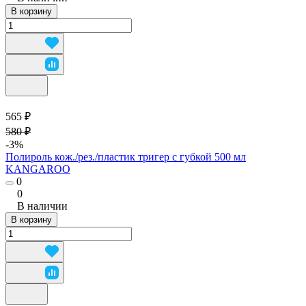
В корзину
565 ₽
580 ₽
-3%
Полироль кож./рез./пластик тригер с губкой 500 мл
KANGAROO
0
0
В наличии
В корзину