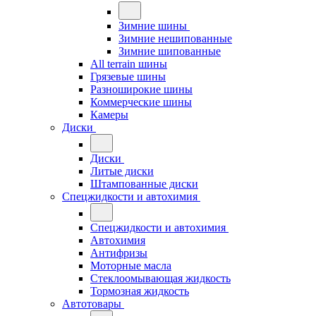
Зимние шины
Зимние нешипованные
Зимние шипованные
All terrain шины
Грязевые шины
Разноширокие шины
Коммерческие шины
Камеры
Диски
Диски
Литые диски
Штампованные диски
Спецжидкости и автохимия
Спецжидкости и автохимия
Автохимия
Антифризы
Моторные масла
Стеклоомывающая жидкость
Тормозная жидкость
Автотовары