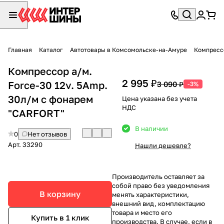
Главная
Каталог
Автотовары в Комсомольске-на-Амуре
Компресс
Компрессор а/м.
2 995 ₽
Force-30 12v. 5Amp.
3 090 ₽
-3%
30л/м с фонарем
Цена указана без учета
НДС
"CARFORT"
В наличии
0
Нет отзывов
Арт.
33290
Нашли дешевле?
Производитель оставляет за
собой право без уведомления
В корзину
менять характеристики,
внешний вид, комплектацию
товара и место его
Купить в 1 клик
производства. В случае, если в