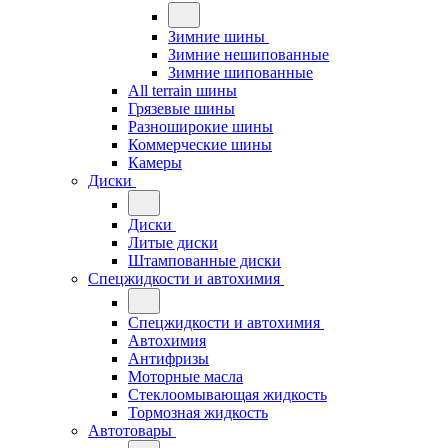
Зимние шины
Зимние нешипованные
Зимние шипованные
All terrain шины
Грязевые шины
Разноширокие шины
Коммерческие шины
Камеры
Диски
Диски
Литые диски
Штампованные диски
Спецжидкости и автохимия
Спецжидкости и автохимия
Автохимия
Антифризы
Моторные масла
Стеклоомывающая жидкость
Тормозная жидкость
Автотовары