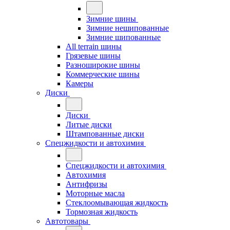
Зимние шины
Зимние нешипованные
Зимние шипованные
All terrain шины
Грязевые шины
Разноширокие шины
Коммерческие шины
Камеры
Диски
Диски
Литые диски
Штампованные диски
Спецжидкости и автохимия
Спецжидкости и автохимия
Автохимия
Антифризы
Моторные масла
Стеклоомывающая жидкость
Тормозная жидкость
Автотовары