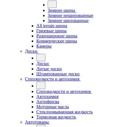
Зимние шины
Зимние нешипованные
Зимние шипованные
All terrain шины
Грязевые шины
Разноширокие шины
Коммерческие шины
Камеры
Диски
Диски
Литые диски
Штампованные диски
Спецжидкости и автохимия
Спецжидкости и автохимия
Автохимия
Антифризы
Моторные масла
Стеклоомывающая жидкость
Тормозная жидкость
Автотовары