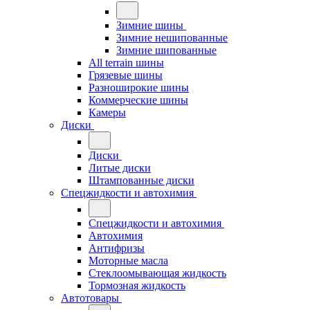
Зимние шины
Зимние нешипованные
Зимние шипованные
All terrain шины
Грязевые шины
Разноширокие шины
Коммерческие шины
Камеры
Диски
Диски
Литые диски
Штампованные диски
Спецжидкости и автохимия
Спецжидкости и автохимия
Автохимия
Антифризы
Моторные масла
Стеклоомывающая жидкость
Тормозная жидкость
Автотовары