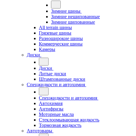
Зимние шины
Зимние нешипованные
Зимние шипованные
All terrain шины
Грязевые шины
Разноширокие шины
Коммерческие шины
Камеры
Диски
Диски
Литые диски
Штампованные диски
Спецжидкости и автохимия
Спецжидкости и автохимия
Автохимия
Антифризы
Моторные масла
Стеклоомывающая жидкость
Тормозная жидкость
Автотовары