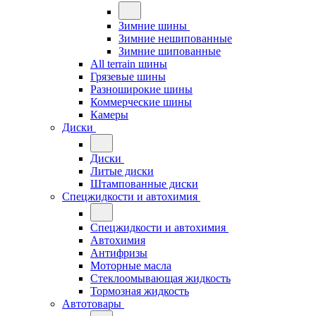
Зимние шины
Зимние нешипованные
Зимние шипованные
All terrain шины
Грязевые шины
Разноширокие шины
Коммерческие шины
Камеры
Диски
Диски
Литые диски
Штампованные диски
Спецжидкости и автохимия
Спецжидкости и автохимия
Автохимия
Антифризы
Моторные масла
Стеклоомывающая жидкость
Тормозная жидкость
Автотовары