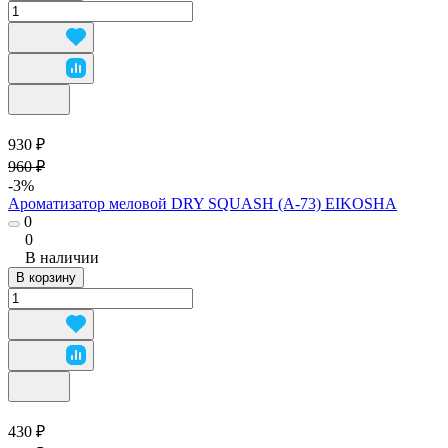
930 ₽
960 ₽
-3%
Ароматизатор меловой DRY SQUASH (А-73) EIKOSHA
0
0
В наличии
В корзину
430 ₽