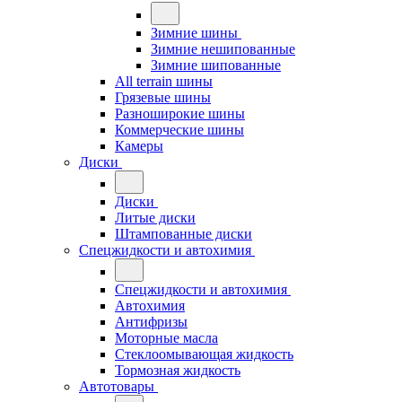
Зимние шины
Зимние нешипованные
Зимние шипованные
All terrain шины
Грязевые шины
Разноширокие шины
Коммерческие шины
Камеры
Диски
Диски
Литые диски
Штампованные диски
Спецжидкости и автохимия
Спецжидкости и автохимия
Автохимия
Антифризы
Моторные масла
Стеклоомывающая жидкость
Тормозная жидкость
Автотовары