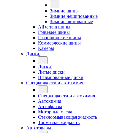
Зимние шины
Зимние нешипованные
Зимние шипованные
All terrain шины
Грязевые шины
Разноширокие шины
Коммерческие шины
Камеры
Диски
Диски
Литые диски
Штампованные диски
Спецжидкости и автохимия
Спецжидкости и автохимия
Автохимия
Антифризы
Моторные масла
Стеклоомывающая жидкость
Тормозная жидкость
Автотовары